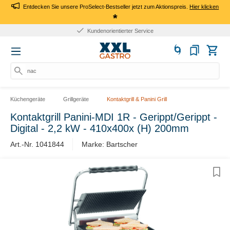
Entdecken Sie unsere ProSelect-Bestseller jetzt zum Aktionspreis.
Hier klicken
*
Kundenorientierter Service
nach
Küchengeräte
Grillgeräte
Kontaktgrill & Panini Grill
Kontaktgrill Panini-MDI 1R - Gerippt/Gerippt -
Digital - 2,2 kW - 410x400x (H) 200mm
Art.-Nr. 1041844
Marke: Bartscher