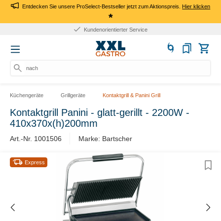
Entdecken Sie unsere ProSelect-Bestseller jetzt zum Aktionspreis.
Hier klicken
*
Kundenorientierter Service
nach P
Küchengeräte
Grillgeräte
Kontaktgrill & Panini Grill
Kontaktgrill Panini - glatt-gerillt - 2200W -
410x370x(h)200mm
Art.-Nr. 1001506
Marke: Bartscher
Express