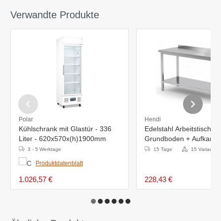
Verwandte Produkte
Polar
Hendi
Kühlschrank mit Glastür - 336
Edelstahl Arbeitstisch +
Liter - 620x570x(h)1900mm
Grundboden + Aufkantu
400x600x(H)885mm
3 - 5 Werktage
15 Tage
15 Varianten
Produktdatenblatt
1.026,57 €
228,43 €