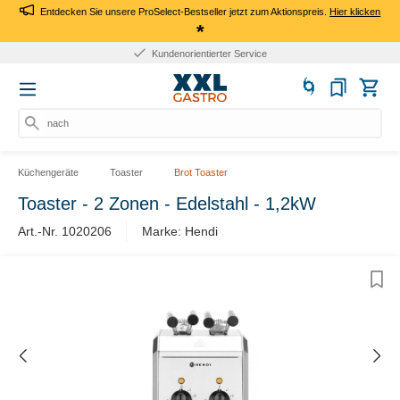
Entdecken Sie unsere ProSelect-Bestseller jetzt zum Aktionspreis.
Hier klicken
*
Kundenorientierter Service
nach Pr
Küchengeräte
Toaster
Brot Toaster
Toaster - 2 Zonen - Edelstahl - 1,2kW
Art.-Nr. 1020206
Marke: Hendi