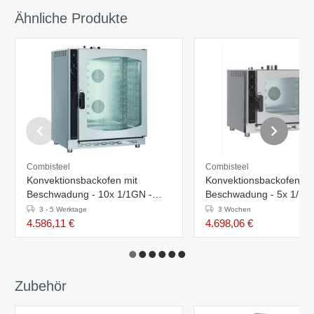
Ähnliche Produkte
Combisteel
Combisteel
Konvektionsbackofen mit
Konvektionsbackofen mi
Beschwadung - 10x 1/1GN -
Beschwadung - 5x 1/1G
400V - 870x730x(h)980mm
- 870x770x(h)700mm
3 - 5 Werktage
3 Wochen
4.586,11 €
4.698,06 €
Zubehör