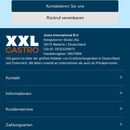
Kontaktieren Sie uns
Rückruf vereinbaren
Juma International B.V.
Königsborner Straße 26a
39175 Biederitz | Deutschland
USt-ID: DE321159873
Handelsregister: 58573909
XXLgastro ist einer der größten Anbieter von Großküchengeräten in Deutschland
und Österreich. Wir liefern sowohl an Unternehmen als auch an Privatpersonen.
Kontakt
Informationen
Kundenservice
Zahlungsarten