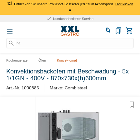
Entdecken Sie unsere ProSelect-Bestseller jetzt zum Aktionspreis.
Hier klicken
*
Kundenorientierter Service
nach
Küchengeräte
Öfen
Konvektomat
Konvektionsbackofen mit Beschwadung - 5x
1/1GN - 400V - 870x730x(h)600mm
Art.-Nr. 1000886
Marke: Combisteel