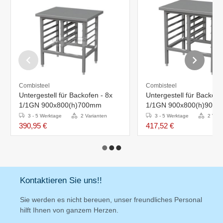
Combisteel
Combisteel
Untergestell für Backofen - 8x
Untergestell für Backofen 
1/1GN 900x800(h)700mm
1/1GN 900x800(h)900
3 - 5 Werktage
2 Varianten
3 - 5 Werktage
2 Vari
390,95 €
417,52 €
Kontaktieren Sie uns!!
Sie werden es nicht bereuen, unser freundliches Personal
hilft Ihnen von ganzem Herzen.