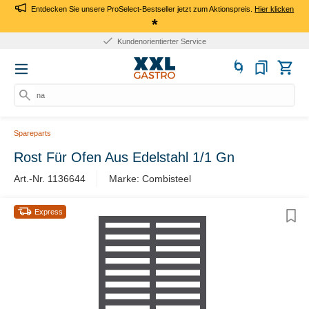
Entdecken Sie unsere ProSelect-Bestseller jetzt zum Aktionspreis.
Hier klicken
*
Kundenorientierter Service
nach
Spareparts
Rost Für Ofen Aus Edelstahl 1/1 Gn
Art.-Nr. 1136644
Marke: Combisteel
Express