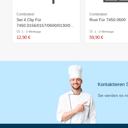
Combisteel
Combisteel
Set 4 Clip Für
Rost Für 7450.0600
7450.0156/0157/0600/0130/013
5/0140/0145 Rost
1 - 3 Werktage
1 - 3 Werktage
12,90 €
59,90 €
Kontaktieren S
Sie werden es ni