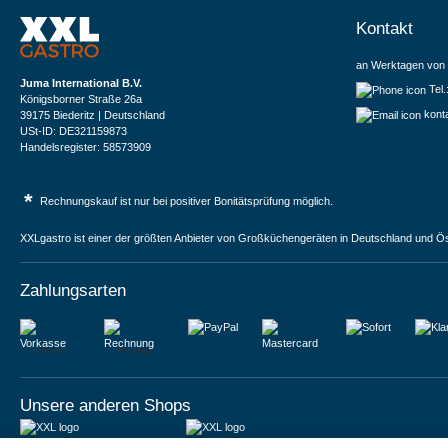
Kontakt
an Werktagen von 
Juma International B.V.
Tel
Königsborner Straße 26a
kont
39175 Biederitz | Deutschland
USt-ID: DE321159873
Handelsregister: 58573909
*
Rechnungskauf ist nur bei positiver Bonitätsprüfung möglich.
XXLgastro ist einer der größten Anbieter von Großküchengeräten in Deutschland und Ös
Zahlungsarten
Vorkasse
Rechnung
Unsere anderen Shops