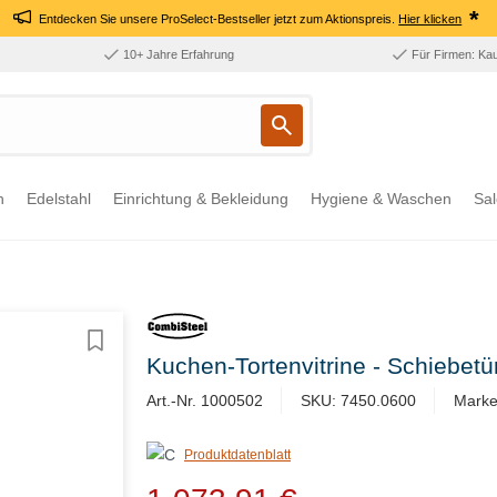
*
Entdecken Sie unsere ProSelect-Bestseller jetzt zum Aktionspreis.
Hier klicken
10+ Jahre Erfahrung
Für Firmen: Ka
n
Edelstahl
Einrichtung & Bekleidung
Hygiene & Waschen
Sal
Kuchen-Tortenvitrine - Schiebe
Art.-Nr. 1000502
SKU: 7450.0600
Marke
Produktdatenblatt