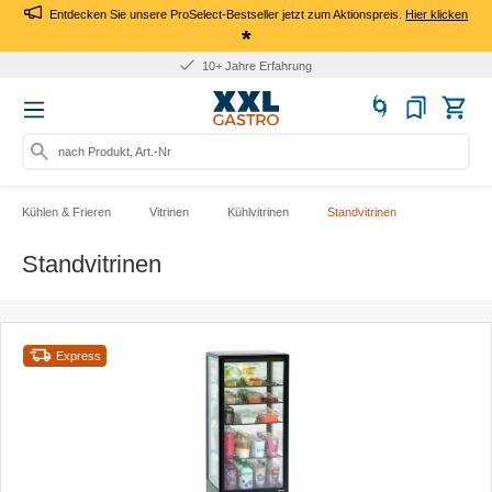
Entdecken Sie unsere ProSelect-Bestseller jetzt zum Aktionspreis.
Hier klicken
*
Für Firmen: Kauf auf Rechnung
nach Produkt, Art.-Nr., Marke s
Kühlen & Frieren
Vitrinen
Kühlvitrinen
Standvitrinen
Standvitrinen
Express