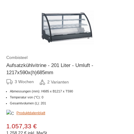
Combisteel
Aufsatzkühlvitrine - 201 Liter - Umluft -
1217x590x(h)685mm
3 Wochen
2 Varianten
Abmessungen (mm): H685 x B1217 x T590
Temperatur von (°C): 0
Gesamtvolumen (L): 201
Produktdatenblatt
1.057,33 €
1.258,22 €
inkl. MwSt.