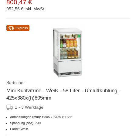
800,47 €
952,56 €
inkl. MwSt.
Express
Bartscher
Mini Kühlvitrine - Weiß - 58 Liter - Umluftkühlung -
425x380x(h)805mm
1 - 3 Werktage
Abmessungen (mm): H805 x B435 x T385
Spannung (Volt): 230
Farbe: Weiß