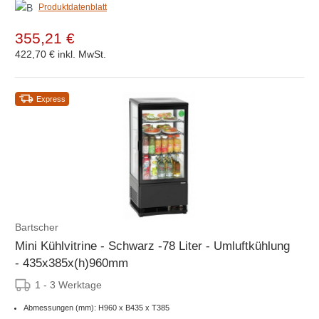
Produktdatenblatt
355,21 €
422,70 €
inkl. MwSt.
Express
Bartscher
Mini Kühlvitrine - Schwarz -78 Liter - Umluftkühlung
- 435x385x(h)960mm
1 - 3 Werktage
Abmessungen (mm): H960 x B435 x T385