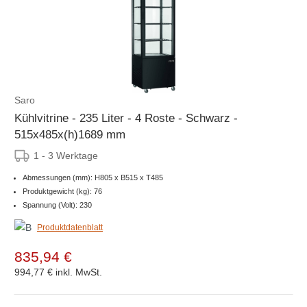
Saro
Kühlvitrine - 235 Liter - 4 Roste - Schwarz -
515x485x(h)1689 mm
1 - 3 Werktage
Abmessungen (mm): H805 x B515 x T485
Produktgewicht (kg): 76
Spannung (Volt): 230
Produktdatenblatt
835,94 €
994,77 €
inkl. MwSt.