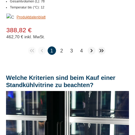
Gesamtvolumen (L): 78
Temperatur bis (°C): 12
Produktdatenblatt
388,82 €
462,70 €
inkl. MwSt.
1
2
3
4
Welche Kriterien sind beim Kauf einer
Standkühlvitrine zu beachten?