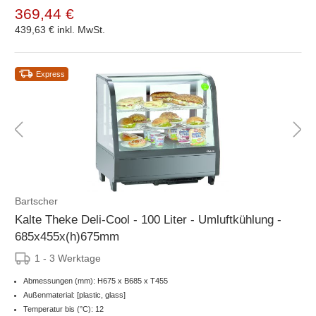
369,44 €
439,63 €
inkl. MwSt.
Express
Bartscher
Kalte Theke Deli-Cool - 100 Liter - Umluftkühlung -
685x455x(h)675mm
1 - 3 Werktage
Abmessungen (mm): H675 x B685 x T455
Außenmaterial: [plastic, glass]
Temperatur bis (°C): 12