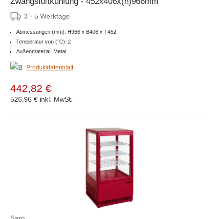
Zwangsluftkühlung - 452x406x(h)966mm
3 - 5 Werktage
Abmessungen (mm): H966 x B406 x T452
Temperatur von (°C): 2
Außenmaterial: Metal
Produktdatenblatt
442,82 €
526,96 €
inkl. MwSt.
Saro