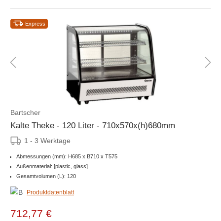
Express
Bartscher
Kalte Theke - 120 Liter - 710x570x(h)680mm
1 - 3 Werktage
Abmessungen (mm): H685 x B710 x T575
Außenmaterial: [plastic, glass]
Gesamtvolumen (L): 120
Produktdatenblatt
712,77 €