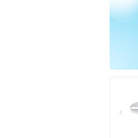
blixer 4
blixer 5
blixer 6
blixer 8
blixer 10
blixer 15
cl 50
cl 50 gourmet
cl 55
cl 56
cl 60