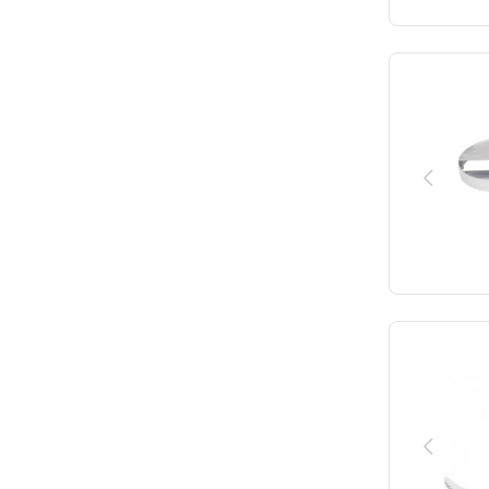
r 2
r 8 v.v.
r 10 v.v.
r 20 v.v.
r 23
r 30
r 45
r 60
r 401
r 401 a
r 502 v.v.