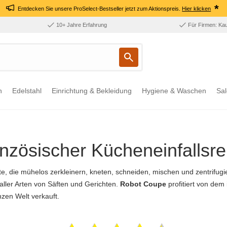
*
Entdecken Sie unsere ProSelect-Bestseller jetzt zum Aktionspreis.
Hier klicken
10+ Jahre Erfahrung
Für Firmen: Ka
n
Edelstahl
Einrichtung & Bekleidung
Hygiene & Waschen
Sal
nzösischer Kücheneinfallsre
, die mühelos zerkleinern, kneten, schneiden, mischen und zentrifugie
ller Arten von Säften und Gerichten.
Robot Coupe
profitiert von dem
zen Welt verkauft.