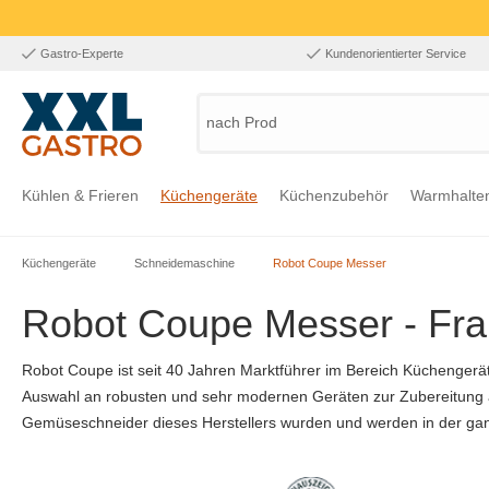
Gastro-Experte
Kundenorientierter Service
nach Produkt,
Kühlen & Frieren
Küchengeräte
Küchenzubehör
Warmhalte
Küchengeräte
Schneidemaschine
Robot Coupe Messer
Zur Kategorie Kühlen & Frieren
Zur Kategorie Küchengeräte
Zur Kategorie Küchenzubehör
Zur Kategorie Warmhalten
Zur Kategorie Edelstahl
Zur Kategorie Einrichtung & Bekleidung
Zur Kategorie Hygiene & Waschen
Robot Coupe Messer - Fra
Robot Coupe ist seit 40 Jahren Marktführer im Bereich Küchengeräte
Auswahl an robusten und sehr modernen Geräten zur Zubereitung a
Gemüseschneider dieses Herstellers wurden und werden in der gan