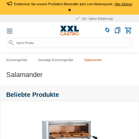
Entdecken Sie unsere ProSelect-Bestseller jetzt zum Aktionspreis.
Hier klicken
*
10+ Jahre Erfahrung
nach Produkt, Ar
Küchengeräte
Sonstige Küchengeräte
Salamander
Salamander
Beliebte Produkte