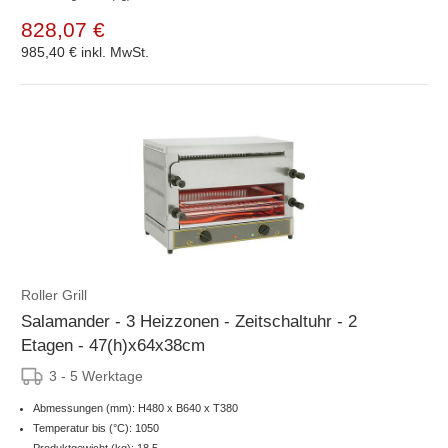
828,07 €
985,40 €
inkl. MwSt.
Roller Grill
Salamander - 3 Heizzonen - Zeitschaltuhr - 2
Etagen - 47(h)x64x38cm
3 - 5 Werktage
Abmessungen (mm): H480 x B640 x T380
Temperatur bis (°C): 1050
Produktgewicht (kg): 18.5