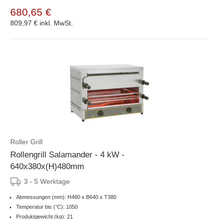
680,65 €
809,97 €
inkl. MwSt.
Roller Grill
Rollengrill Salamander - 4 kW -
640x380x(H)480mm
3 - 5 Werktage
Abmessungen (mm): H480 x B640 x T380
Temperatur bis (°C): 1050
Produktgewicht (kg): 21