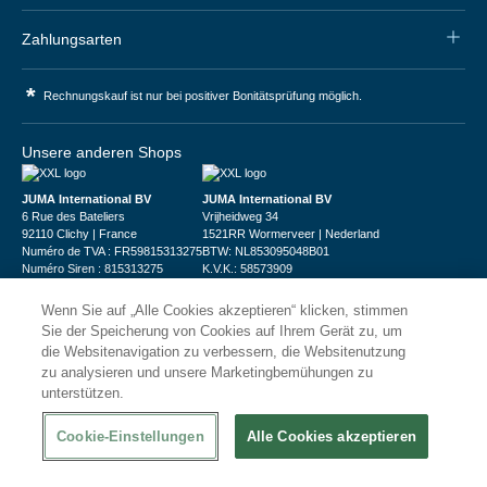
Zahlungsarten
*
Rechnungskauf ist nur bei positiver Bonitätsprüfung möglich.
Unsere anderen Shops
JUMA International BV
JUMA International BV
6 Rue des Bateliers
Vrijheidweg 34
92110 Clichy | France
1521RR Wormerveer | Nederland
Numéro de TVA : FR59815313275
BTW: NL853095048B01
Numéro Siren : 815313275
K.V.K.: 58573909
Wenn Sie auf „Alle Cookies akzeptieren“ klicken, stimmen
Sie der Speicherung von Cookies auf Ihrem Gerät zu, um
die Websitenavigation zu verbessern, die Websitenutzung
zu analysieren und unsere Marketingbemühungen zu
unterstützen.
© 2026
XXLgastro
Datenschutz
Impressum
AGB
Cookie-Einstellungen
Alle Cookies akzeptieren