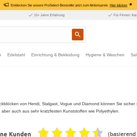
*
Entdecken Sie unsere ProSelect-Bestseller jetzt zum Aktionspreis.
Hier klicken
10+ Jahre Erfahrung
Für Firmen: Ka
n
Edelstahl
Einrichtung & Bekleidung
Hygiene & Waschen
Sal
ackblöcken von Hendi, Stalgast, Vogue und Diamond können Sie sicher s
 aber auch aus sehr kratzfesten Kunststoffen wie Polyethylen.
(basierend
ene Kunden