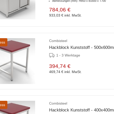
Abmessungen (mm): H850 x B1600 x T700
784,06 €
933,03 €
inkl. MwSt.
Combisteel
ess
Hackblock Kunststoff - 500x600
1 - 3 Werktage
394,74 €
469,74 €
inkl. MwSt.
Combisteel
ess
Hackblock Kunststoff - 400x400