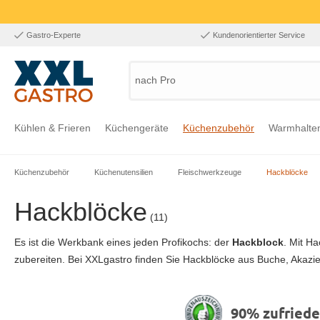
Gastro-Experte
Kundenorientierter Service
nach Produk
Kühlen & Frieren
Küchengeräte
Küchenzubehör
Warmhalte
Küchenzubehör
Küchenutensilien
Fleischwerkzeuge
Hackblöcke
Zur Kategorie Kühlen & Frieren
Zur Kategorie Küchengeräte
Zur Kategorie Küchenzubehör
Zur Kategorie Warmhalten
Zur Kategorie Edelstahl
Zur Kategorie Einrichtung & Bekleidung
Zur Kategorie Hygiene & Waschen
Hackblöcke
(11)
Es ist die Werkbank eines jeden Profikochs: der
Hackblock
. Mit H
zubereiten. Bei XXLgastro finden Sie Hackblöcke aus Buche, Akazie
90% zufried