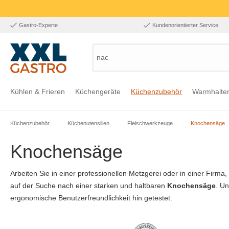
Gastro-Experte
Kundenorientierter Service
nach P
Kühlen & Frieren
Küchengeräte
Küchenzubehör
Warmhalte
Küchenzubehör
Küchenutensilien
Fleischwerkzeuge
Knochensäge
Zur Kategorie Kühlen & Frieren
Zur Kategorie Küchengeräte
Zur Kategorie Küchenzubehör
Zur Kategorie Warmhalten
Zur Kategorie Edelstahl
Zur Kategorie Einrichtung & Bekleidung
Zur Kategorie Hygiene & Waschen
Knochensäge
Arbeiten Sie in einer professionellen Metzgerei oder in einer Firma
auf der Suche nach einer starken und haltbaren
Knochensäge
. U
ergonomische Benutzerfreundlichkeit hin getestet.