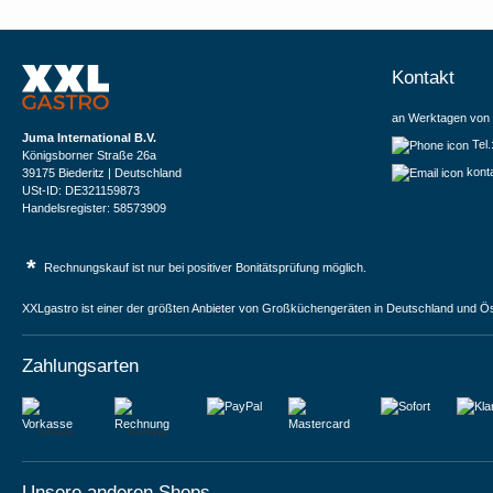
Kontakt
an Werktagen von 
Juma International B.V.
Tel
Königsborner Straße 26a
kont
39175 Biederitz | Deutschland
USt-ID: DE321159873
Handelsregister: 58573909
*
Rechnungskauf ist nur bei positiver Bonitätsprüfung möglich.
XXLgastro ist einer der größten Anbieter von Großküchengeräten in Deutschland und Ös
Zahlungsarten
Vorkasse
Rechnung
Unsere anderen Shops