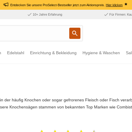
*
Entdecken Sie unsere ProSelect-Bestseller jetzt zum Aktionspreis.
Hier klicken
10+ Jahre Erfahrung
Für Firmen: Ka
n
Edelstahl
Einrichtung & Bekleidung
Hygiene & Waschen
Sal
, in der häufig Knochen oder sogar gefrorenes Fleisch oder Fisch verar
nsere Knochensägen stammen von bekannten Top Marken wie Combistee