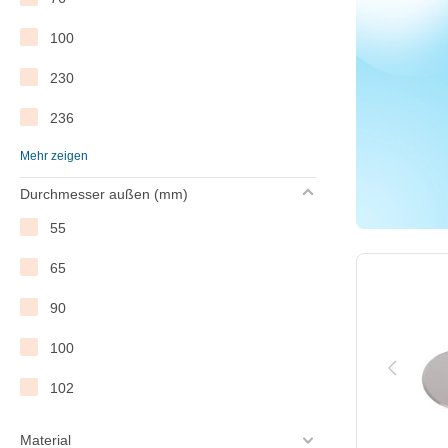
460
100
520
230
236
Mehr zeigen
240
Durchmesser außen (mm)
55
65
90
100
102
Material