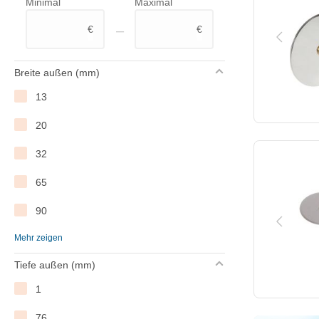
Minimal
Maximal
WAS Germany
–
€
€
Breite außen (mm)
13
20
32
65
90
Mehr zeigen
100
Tiefe außen (mm)
105
1
230
76