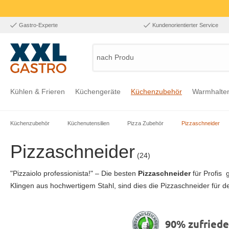
Gastro-Experte
Kundenorientierter Service
nach Produkt
Kühlen & Frieren
Küchengeräte
Küchenzubehör
Warmhalte
Küchenzubehör
Küchenutensilien
Pizza Zubehör
Pizzaschneider
Zur Kategorie Kühlen & Frieren
Zur Kategorie Küchengeräte
Zur Kategorie Küchenzubehör
Zur Kategorie Warmhalten
Zur Kategorie Edelstahl
Zur Kategorie Einrichtung & Bekleidung
Zur Kategorie Hygiene & Waschen
Pizzaschneider
(24)
"Pizzaiolo professionista!" – Die besten
Pizzaschneider
für Profis 
Klingen aus hochwertigem Stahl, sind dies die Pizzaschneider für d
90% zufried