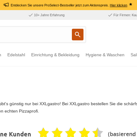
*
Entdecken Sie unsere ProSelect-Bestseller jetzt zum Aktionspreis.
Hier klicken
10+ Jahre Erfahrung
Für Firmen: Ka
n
Edelstahl
Einrichtung & Bekleidung
Hygiene & Waschen
Sal
gibt's günstig nur bei XXLgastro! Bei XXLgastro bestellen Sie die schär
en echten Pizzaprofi.
(basierend
ene Kunden