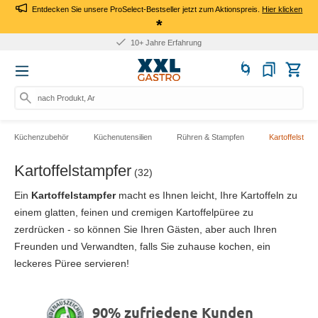
Entdecken Sie unsere ProSelect-Bestseller jetzt zum Aktionspreis.
Hier klicken
*
10+ Jahre Erfahrung
nach Produkt, Art.-Nr.,
Küchenzubehör
Küchenutensilien
Rühren & Stampfen
Kartoffelstamp
Kartoffelstampfer
(32)
Ein
Kartoffelstampfer
macht es Ihnen leicht, Ihre Kartoffeln zu
einem glatten, feinen und cremigen Kartoffelpüree zu
zerdrücken - so können Sie Ihren Gästen, aber auch Ihren
Freunden und Verwandten, falls Sie zuhause kochen, ein
leckeres Püree servieren!
90% zufriedene Kunden