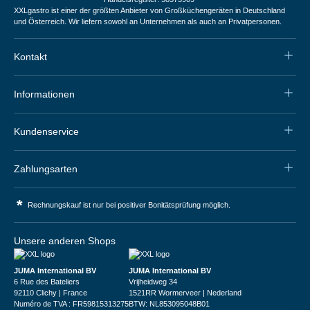
XXLgastro ist einer der größten Anbieter von Großküchengeräten in Deutschland
und Österreich. Wir liefern sowohl an Unternehmen als auch an Privatpersonen.
Kontakt
Informationen
Kundenservice
Zahlungsarten
*
Rechnungskauf ist nur bei positiver Bonitätsprüfung möglich.
Unsere anderen Shops
JUMA International BV
JUMA International BV
6 Rue des Bateliers
Vrijheidweg 34
92110 Clichy | France
1521RR Wormerveer | Nederland
Numéro de TVA : FR59815313275
BTW: NL853095048B01