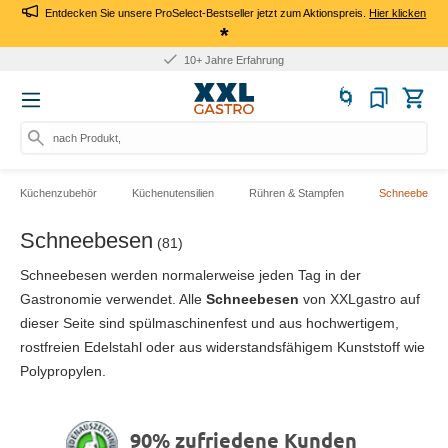
Entdecken Sie unsere ProSelect-Bestseller jetzt zum Aktionspreis.
Hier klicken
*
10+ Jahre Erfahrung
nach Produkt, Art.-Nr.
Küchenzubehör
Küchenutensilien
Rühren & Stampfen
Schneebesen
Schneebesen
(81)
Schneebesen werden normalerweise jeden Tag in der
Gastronomie verwendet. Alle
Schneebesen
von XXLgastro auf
dieser Seite sind spülmaschinenfest und aus hochwertigem,
rostfreien Edelstahl oder aus widerstandsfähigem Kunststoff wie
Polypropylen.
90% zufriedene Kunden