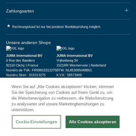
Zahlungsarten
*
Rechnungskauf ist nur bei positiver Bonitätsprüfung möglich.
Unsere anderen Shops
JUMA International BV
JUMA International BV
6 Rue des Bateliers
Vrijheidweg 34
92110 Clichy | France
1521RR Wormerveer | Nederland
Numéro de TVA : FR59815313275
BTW: NL853095048B01
Numéro Siren : 815313275
K.V.K.: 58573909
Wenn Sie auf „Alle Cookies akzeptieren“ klicken, stimmen
Sie der Speicherung von Cookies auf Ihrem Gerät zu, um
die Websitenavigation zu verbessern, die Websitenutzung
zu analysieren und unsere Marketingbemühungen zu
unterstützen.
© 2026
XXLgastro
Datenschutz
Impressum
AGB
Cookie-Einstellungen
Alle Cookies akzeptieren