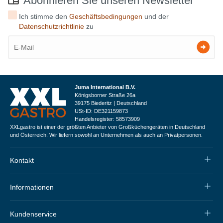
Abonnieren Sie unseren Newsletter
Ich stimme den
Geschäftsbedingungen
und der
Datenschutzrichtlinie
zu
Juma International B.V.
Königsborner Straße 26a
39175 Biederitz | Deutschland
USt-ID: DE321159873
Handelsregister: 58573909
XXLgastro ist einer der größten Anbieter von Großküchengeräten in Deutschland
und Österreich. Wir liefern sowohl an Unternehmen als auch an Privatpersonen.
Kontakt
Informationen
Kundenservice