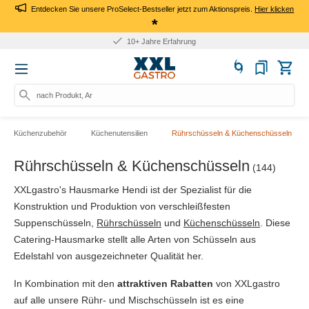
Entdecken Sie unsere ProSelect-Bestseller jetzt zum Aktionspreis.
Hier klicken
*
10+ Jahre Erfahrung
nach Produkt, Art.-Nr., M
Küchenzubehör
Küchenutensilien
Rührschüsseln & Küchenschüsseln
Rührschüsseln & Küchenschüsseln
(144)
XXLgastro's Hausmarke Hendi ist der Spezialist für die
Konstruktion und Produktion von verschleißfesten
Suppenschüsseln,
Rührschüsseln
und
Küchenschüsseln
. Diese
Catering-Hausmarke stellt alle Arten von Schüsseln aus
Edelstahl von ausgezeichneter Qualität her.
In Kombination mit den
attraktiven Rabatten
von XXLgastro
auf alle unsere Rühr- und Mischschüsseln ist es eine