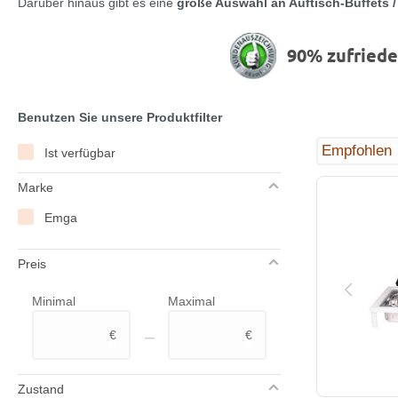
Darüber hinaus gibt es eine
große Auswahl an Auftisch-Buffets 
90% zufried
Benutzen Sie unsere Produktfilter
Ist verfügbar
Marke
Emga
Preis
Minimal
Maximal
–
€
€
Zustand