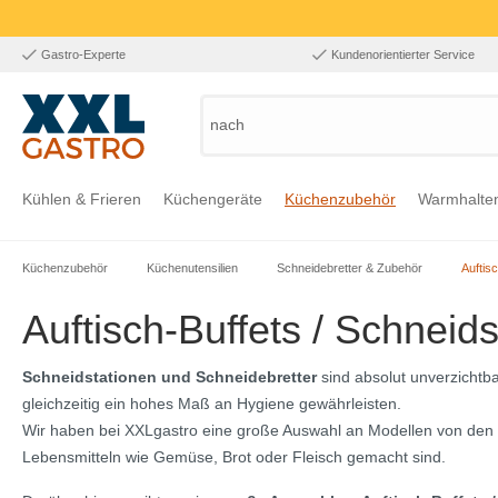
Gastro-Experte
Kundenorientierter Service
nach Prod
Kühlen & Frieren
Küchengeräte
Küchenzubehör
Warmhalte
Küchenzubehör
Küchenutensilien
Schneidebretter & Zubehör
Auftis
Zur Kategorie Kühlen & Frieren
Zur Kategorie Küchengeräte
Zur Kategorie Küchenzubehör
Zur Kategorie Warmhalten
Zur Kategorie Edelstahl
Zur Kategorie Einrichtung & Bekleidung
Zur Kategorie Hygiene & Waschen
Auftisch-Buffets / Schneid
Schneidstationen und Schneidebretter
sind absolut unverzichtb
gleichzeitig ein hohes Maß an Hygiene gewährleisten.
Wir haben bei XXLgastro eine große Auswahl an Modellen von den 
Lebensmitteln wie
Gemüse, Brot oder Fleisch gemacht sind.