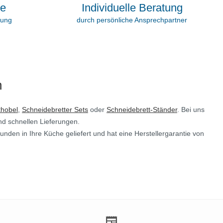
Individuelle Beratung
ie
durch persönliche Ansprechpartner
rung
n
thobel
,
Schneidebretter Sets
oder
Schneidebrett-Ständer
. Bei uns
und schnellen Lieferungen.
nden in Ihre Küche geliefert und hat eine Herstellergarantie von