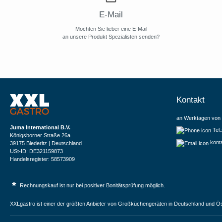
E-Mail
Möchten Sie lieber eine E-Mail
an unsere Produkt Spezialisten senden?
Kontakt
an Werktagen von 
Juma International B.V.
Tel
Königsborner Straße 26a
kont
39175 Biederitz | Deutschland
USt-ID: DE321159873
Handelsregister: 58573909
*
Rechnungskauf ist nur bei positiver Bonitätsprüfung möglich.
XXLgastro ist einer der größten Anbieter von Großküchengeräten in Deutschland und Ös