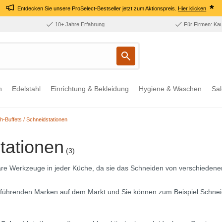
*
Entdecken Sie unsere ProSelect-Bestseller jetzt zum Aktionspreis.
Hier klicken
10+ Jahre Erfahrung
Für Firmen: Ka
n
Edelstahl
Einrichtung & Bekleidung
Hygiene & Waschen
Sal
ch-Buffets / Schneidstationen
stationen
(3)
are Werkzeuge in jeder Küche, da sie das Schneiden von verschiedenen
führenden Marken auf dem Markt und Sie können zum Beispiel Schneide