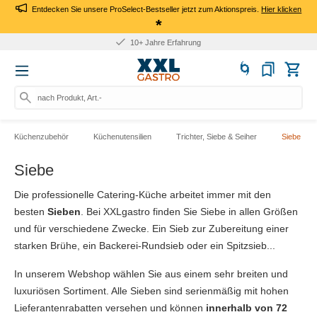
Entdecken Sie unsere ProSelect-Bestseller jetzt zum Aktionspreis.
Hier klicken
*
10+ Jahre Erfahrung
nach Produkt, Art.-Nr., Mar
Küchenzubehör
Küchenutensilien
Trichter, Siebe & Seiher
Siebe
Siebe
Die professionelle Catering-Küche arbeitet immer mit den
besten
Sieben
. Bei XXLgastro finden Sie Siebe in allen Größen
und für verschiedene Zwecke. Ein Sieb zur Zubereitung einer
starken Brühe, ein Backerei-Rundsieb oder ein Spitzsieb...
In unserem Webshop wählen Sie aus einem sehr breiten und
luxuriösen Sortiment. Alle Sieben sind serienmäßig mit hohen
Lieferantenrabatten versehen und können
innerhalb von 72