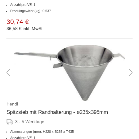
Anzahl pro VE: 1
Produktgewicht (kg): 0.537
30,74 €
36,58 €
inkl. MwSt.
Hendi
Spitzsieb mit Randhalterung - ø235x395mm
3 - 5 Werktage
Abmessungen (mm): H220 x B235 x T435
Anzahl pro VE: 1