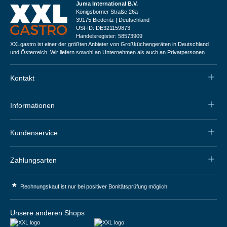
Juma International B.V.
Königsborner Straße 26a
39175 Biederitz | Deutschland
USt-ID: DE321159873
Handelsregister: 58573909
XXLgastro ist einer der größten Anbieter von Großküchengeräten in Deutschland
und Österreich. Wir liefern sowohl an Unternehmen als auch an Privatpersonen.
Kontakt
Informationen
Kundenservice
Zahlungsarten
*
Rechnungskauf ist nur bei positiver Bonitätsprüfung möglich.
Unsere anderen Shops