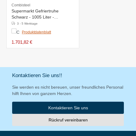
Combisteel
Supermarkt Gefriertruhe
Schwarz - 1005 Liter -
2124X952X(H)894mm
3 - 5 Werktage
Produktdatenblatt
1.701,82 €
Kontaktieren Sie uns!!
Sie werden es nicht bereuen, unser freundliches Personal
hilft Ihnen von ganzem Herzen.
Kontaktieren Sie uns
Rückruf vereinbaren