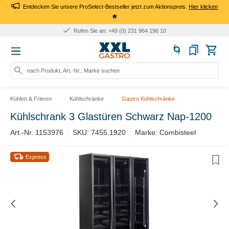
Entdecken Sie unsere ProSelect-Bestseller jetzt zum Aktionspreis.
Hier klicken
*
Rufen Sie an: +49 (0) 231 964 196 10
nach Produkt, Art.-Nr., Marke suchen
Kühlen & Frieren
Kühlschränke
Gastro Kühlschränke
Kühlschrank 3 Glastüren Schwarz Nap-1200
Art.-Nr. 1153976
SKU: 7455.1920
Marke: Combisteel
Express