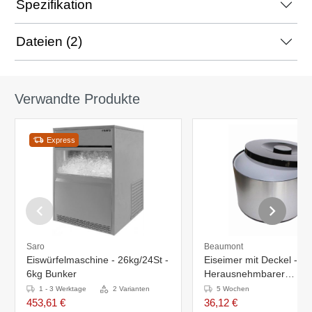
Spezifikation
Dateien (2)
Verwandte Produkte
Express
Saro
Beaumont
Eiswürfelmaschine - 26kg/24St -
Eiseimer mit Deckel -
6kg Bunker
Herausnehmbarer
Abtropfschale
1 - 3 Werktage
2 Varianten
5 Wochen
453,61 €
36,12 €