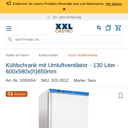
Entdecken Sie unsere ProSelect-Bestseller jetzt zum Aktionspreis.
Hier klicken
*
10+ Jahre Erfahrung
nach Produkt, Art.-Nr
Kühlen & Frieren
Kühlschränke
Gastro Kühlschränke
Kühlschrank mit Umluftventilator - 130 Liter -
600x580x(h)850mm
Art.-Nr. 1002654
SKU: 323-2012
Marke: Saro
Express