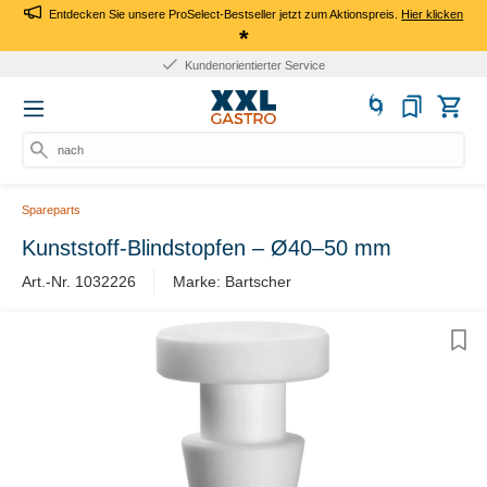
Entdecken Sie unsere ProSelect-Bestseller jetzt zum Aktionspreis.
Hier klicken
*
Kundenorientierter Service
nach Pr
Spareparts
Kunststoff-Blindstopfen – Ø40–50 mm
Art.-Nr. 1032226
Marke: Bartscher