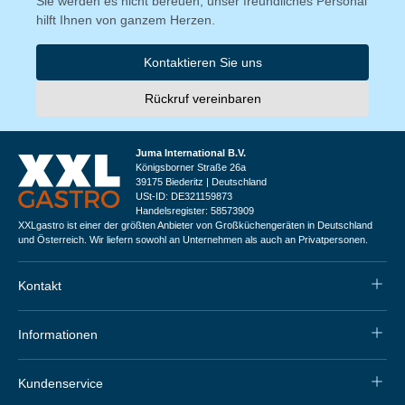
Sie werden es nicht bereuen, unser freundliches Personal
hilft Ihnen von ganzem Herzen.
Kontaktieren Sie uns
Rückruf vereinbaren
Juma International B.V.
Königsborner Straße 26a
39175 Biederitz | Deutschland
USt-ID: DE321159873
Handelsregister: 58573909
XXLgastro ist einer der größten Anbieter von Großküchengeräten in Deutschland
und Österreich. Wir liefern sowohl an Unternehmen als auch an Privatpersonen.
Kontakt
Informationen
Kundenservice