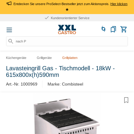
Entdecken Sie unsere ProSelect-Bestseller jetzt zum Aktionspreis.
Hier klicken
*
Kundenorientierter Service
nach Pr
Küchengeräte
Grillgeräte
Grillplatten
Lavasteingrill Gas - Tischmodell - 18kW -
615x800x(h)590mm
Art.-Nr. 1000969
Marke: Combisteel