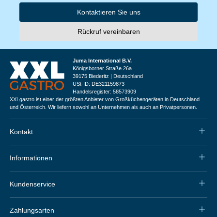
Kontaktieren Sie uns
Rückruf vereinbaren
Juma International B.V.
Königsborner Straße 26a
39175 Biederitz | Deutschland
USt-ID: DE321159873
Handelsregister: 58573909
XXLgastro ist einer der größten Anbieter von Großküchengeräten in Deutschland
und Österreich. Wir liefern sowohl an Unternehmen als auch an Privatpersonen.
Kontakt
Informationen
Kundenservice
Zahlungsarten