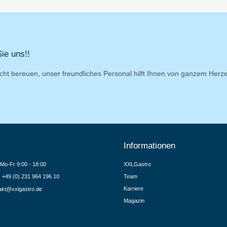
ie uns!!
cht bereuen, unser freundliches Personal hilft Ihnen von ganzem Herz
Informationen
Mo-Fr 9:00 - 18:00
XXLGastro
.: +49 (0) 231 964 196 10
Team
Karriere
akt@xxlgastro.de
Magazin