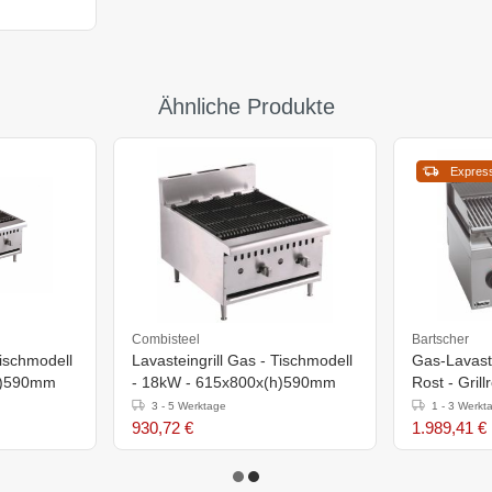
Ähnliche Produkte
Expres
Combisteel
Bartscher
Tischmodell
Lavasteingrill Gas - Tischmodell
Gas-Lavaste
h)590mm
- 18kW - 615x800x(h)590mm
Rost - Grill
-600x600x
3 - 5 Werktage
1 - 3 Werkt
930,72 €
1.989,41 €