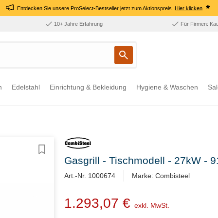
*
Entdecken Sie unsere ProSelect-Bestseller jetzt zum Aktionspreis.
Hier klicken
10+ Jahre Erfahrung
Für Firmen: Ka
n
Edelstahl
Einrichtung & Bekleidung
Hygiene & Waschen
Sal
Gasgrill - Tischmodell - 27kW 
Art.-Nr. 1000674
Marke: Combisteel
1.293,07 €
exkl. MwSt.