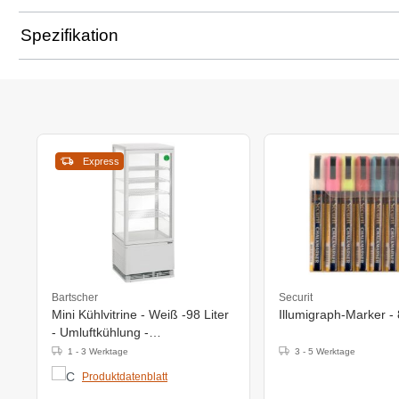
Spezifikation
Express
Bartscher
Securit
Mini Kühlvitrine - Weiß -98 Liter
Illumigraph-Marker - 
- Umluftkühlung -
425x380x(h)1100mm
1 - 3 Werktage
3 - 5 Werktage
Produktdatenblatt