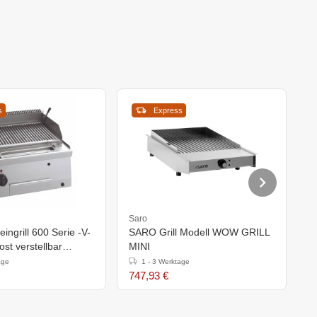
s
Express
Saro
S
ingrill 600 Serie -V-
SARO Grill Modell WOW GRILL
S
rost verstellbar
MINI
8
(h)290mm
age
1 - 3 Werktage
747,93 €
1