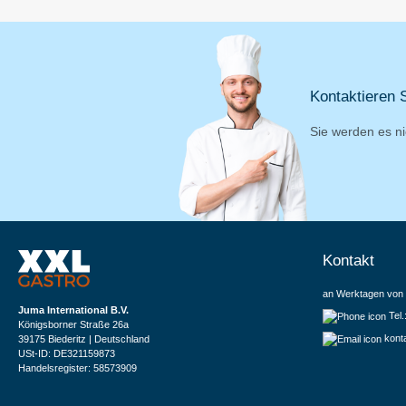
Kontaktieren S
Sie werden es ni
Kontakt
an Werktagen von 
Juma International B.V.
Tel
Königsborner Straße 26a
kont
39175 Biederitz | Deutschland
USt-ID: DE321159873
Handelsregister: 58573909