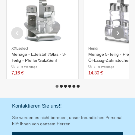
XXLselect
Hendi
Menage - Edelstahl/Glas - 3-
Menage 5-Teilig - Pfeffe
Teilig - Pfeffer/Salz/Senf
Öl-Essig-Zahnstochersch
130x110x(h)185mm
3 - 5 Werktage
3 - 5 Werktage
7,16 €
14,30 €
Kontaktieren Sie uns!!
Sie werden es nicht bereuen, unser freundliches Personal
hilft Ihnen von ganzem Herzen.