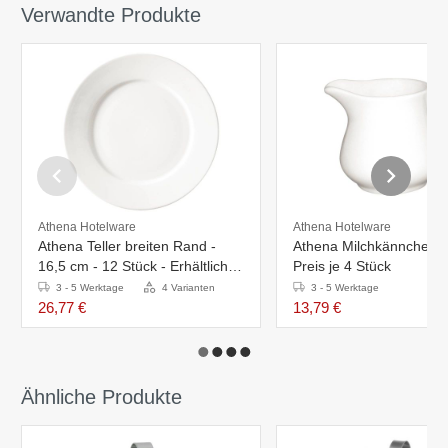
Verwandte Produkte
Athena Hotelware
Athena Hotelware
Athena Teller breiten Rand -
Athena Milchkännchen 17
16,5 cm - 12 Stück - Erhältlich in
Preis je 4 Stück
4 Größen
3 - 5 Werktage
4 Varianten
3 - 5 Werktage
26,77 €
13,79 €
Ähnliche Produkte