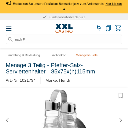
Entdecken Sie unsere ProSelect-Bestseller jetzt zum Aktionspreis.
Hier klicken
*
Kundenorientierter Service
nach Pro
Einrichtung & Bekleidung
Tischdekor
Menagerie-Sets
Menage 3 Teilig - Pfeffer-Salz-
Serviettenhalter - 85x75x(h)115mm
Art.-Nr. 1021794
Marke: Hendi