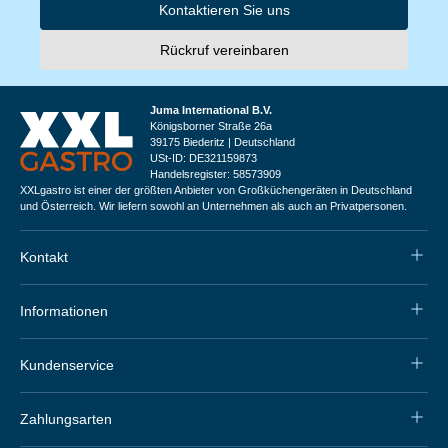
Kontaktieren Sie uns
Rückruf vereinbaren
Juma International B.V.
Königsborner Straße 26a
39175 Biederitz | Deutschland
USt-ID: DE321159873
Handelsregister: 58573909
XXLgastro ist einer der größten Anbieter von Großküchengeräten in Deutschland
und Österreich. Wir liefern sowohl an Unternehmen als auch an Privatpersonen.
Kontakt
Informationen
Kundenservice
Zahlungsarten