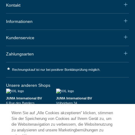
Kontakt
Informationen
Kundenservice
Zahlungsarten
*
Rechnungskauf ist nur bei positiver Bonitätsprüfung möglich.
Unsere anderen Shops
JUMA International BV
JUMA International BV
6 Rue des Bateliers
Vrijheidweg 34
92110 Clichy | France
1521RR Wormerveer | Nederland
Wenn Sie auf „Alle Cookies akzeptieren“ klicken, stimmen
Numéro de TVA : FR59815313275
BTW: NL853095048B01
Numéro Siren : 815313275
K.V.K.: 58573909
Sie der Speicherung von Cookies auf Ihrem Gerät zu, um
die Websitenavigation zu verbessern, die Websitenutzung
zu analysieren und unsere Marketingbemühungen zu