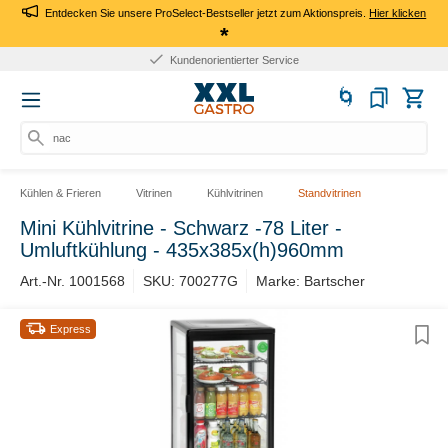
Entdecken Sie unsere ProSelect-Bestseller jetzt zum Aktionspreis.
Hier klicken
*
Kundenorientierter Service
nach
Kühlen & Frieren
Vitrinen
Kühlvitrinen
Standvitrinen
Mini Kühlvitrine - Schwarz -78 Liter -
Umluftkühlung - 435x385x(h)960mm
Art.-Nr. 1001568
SKU: 700277G
Marke: Bartscher
Express