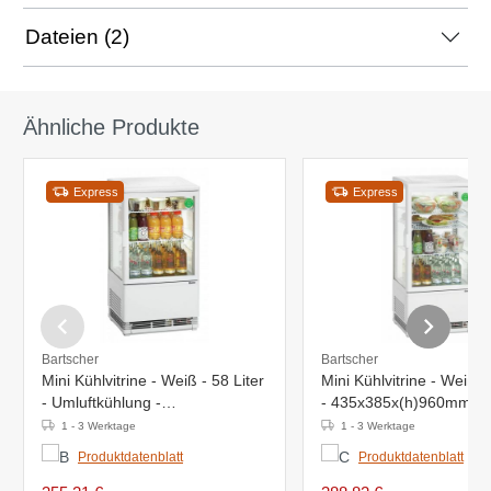
Dateien (2)
Ähnliche Produkte
Express
Express
Bartscher
Bartscher
Mini Kühlvitrine - Weiß - 58 Liter
Mini Kühlvitrine - Weiß -
- Umluftkühlung -
- 435x385x(h)960mm
425x380x(h)805mm
1 - 3 Werktage
1 - 3 Werktage
Produktdatenblatt
Produktdatenblatt