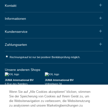
Kontakt
Informationen
Kundenservice
Zahlungsarten
*
Rechnungskauf ist nur bei positiver Bonitätsprüfung möglich.
Unsere anderen Shops
JUMA International BV
JUMA International BV
6 Rue des Bateliers
Vrijheidweg 34
92110 Clichy | France
1521RR Wormerveer | Nederland
Wenn Sie auf „Alle Cookies akzeptieren“ klicken, stimmen
Numéro de TVA : FR59815313275
BTW: NL853095048B01
Numéro Siren : 815313275
K.V.K.: 58573909
Sie der Speicherung von Cookies auf Ihrem Gerät zu, um
die Websitenavigation zu verbessern, die Websitenutzung
zu analysieren und unsere Marketingbemühungen zu