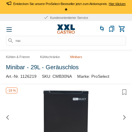
Entdecken Sie unsere ProSelect-Bestseller jetzt zum Aktionspreis.
Hier klicken
*
Kundenorientierter Service
nach
Kühlen & Frieren
Kühlschränke
Minibars
Minibar - 29L - Geräuschlos
Art.-Nr. 1126219
SKU: CMB30NA
Marke: ProSelect
-19 %