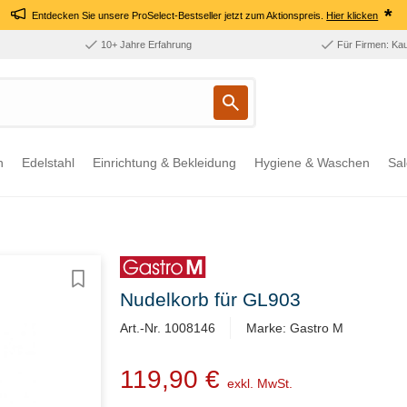
*
Entdecken Sie unsere ProSelect-Bestseller jetzt zum Aktionspreis.
Hier klicken
10+ Jahre Erfahrung
Für Firmen: Ka
n
Edelstahl
Einrichtung & Bekleidung
Hygiene & Waschen
Sal
Nudelkorb für GL903
Art.-Nr. 1008146
Marke: Gastro M
119,90 €
exkl. MwSt.