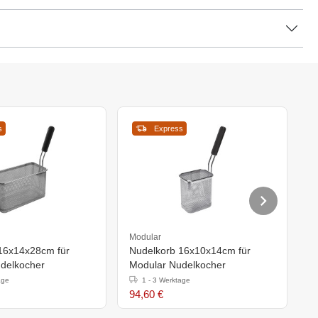
s
Express
Modular
M
16x14x28cm für
Nudelkorb 16x10x14cm für
N
delkocher
Modular Nudelkocher
M
age
1 - 3 Werktage
94,60 €
1