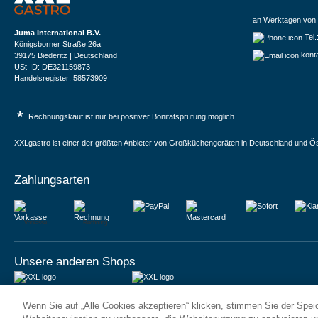
an Werktagen von 
Juma International B.V.
Tel
Königsborner Straße 26a
kont
39175 Biederitz | Deutschland
USt-ID: DE321159873
Handelsregister: 58573909
*
Rechnungskauf ist nur bei positiver Bonitätsprüfung möglich.
XXLgastro ist einer der größten Anbieter von Großküchengeräten in Deutschland und Ös
Zahlungsarten
Vorkasse
Rechnung
Unsere anderen Shops
JUMA International BV
JUMA International BV
Wenn Sie auf „Alle Cookies akzeptieren“ klicken, stimmen Sie der Spe
6 Rue des Bateliers
Vrijheidweg 34
92110 Clichy | France
1521RR Wormerveer | Nederland