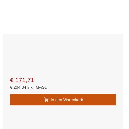
€
171,71
€
204,34
inkl. MwSt.
In den Warenkorb