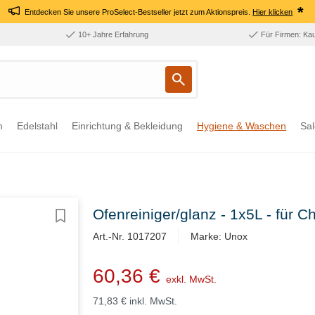
*
Entdecken Sie unsere ProSelect-Bestseller jetzt zum Aktionspreis.
Hier klicken
10+ Jahre Erfahrung
Für Firmen: Ka
n
Edelstahl
Einrichtung & Bekleidung
Hygiene & Waschen
Sal
Ofenreiniger/glanz - 1x5L - für 
Art.-Nr. 1017207
Marke: Unox
60,36 €
exkl. MwSt.
71,83 €
inkl. MwSt.