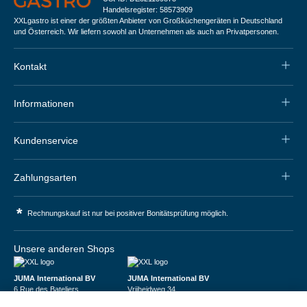
Handelsregister: 58573909
XXLgastro ist einer der größten Anbieter von Großküchengeräten in Deutschland
und Österreich. Wir liefern sowohl an Unternehmen als auch an Privatpersonen.
Kontakt
Informationen
Kundenservice
Zahlungsarten
*
Rechnungskauf ist nur bei positiver Bonitätsprüfung möglich.
Unsere anderen Shops
JUMA International BV
JUMA International BV
6 Rue des Bateliers
Vrijheidweg 34
92110 Clichy | France
1521RR Wormerveer | Nederland