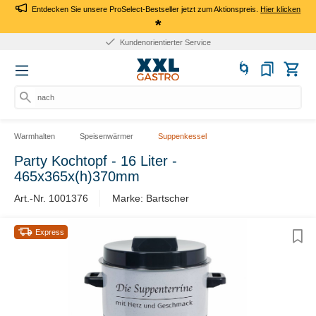
Entdecken Sie unsere ProSelect-Bestseller jetzt zum Aktionspreis.
Hier klicken
*
Kundenorientierter Service
nach P
Warmhalten
Speisenwärmer
Suppenkessel
Party Kochtopf - 16 Liter -
465x365x(h)370mm
Art.-Nr. 1001376
Marke: Bartscher
Express