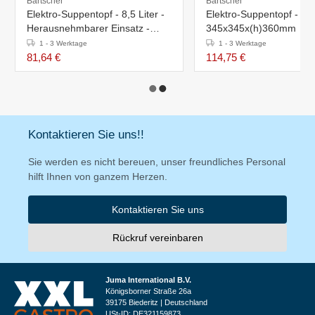
Bartscher
Bartscher
Elektro-Suppentopf - 8,5 Liter -
Elektro-Suppentopf - 9 Li
Herausnehmbarer Einsatz -
345x345x(h)360mm
Ø295x(h)385mm
1 - 3 Werktage
1 - 3 Werktage
81,64 €
114,75 €
Kontaktieren Sie uns!!
Sie werden es nicht bereuen, unser freundliches Personal
hilft Ihnen von ganzem Herzen.
Kontaktieren Sie uns
Rückruf vereinbaren
Juma International B.V.
Königsborner Straße 26a
39175 Biederitz | Deutschland
USt-ID: DE321159873