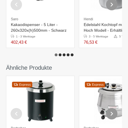
Saro
Hendi
Kakaodispenser - 5 Liter -
Edelstahl Kochtopf mit D
260x320x(h)500mm - Schwarz
Hoch Modell - Erhältlich 
Größen
1 - 3 Werktage
3 - 5 Werktage
5 Vari
402,43 €
76,53 €
Ähnliche Produkte
Express
Express