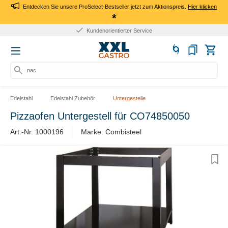
Entdecken Sie unsere ProSelect-Bestseller jetzt zum Aktionspreis.
Hier klicken
*
Kundenorientierter Service
nach
Edelstahl
Edelstahl Zubehör
Untergestelle
Pizzaofen Untergestell für CO74850050
Art.-Nr. 1000196
Marke: Combisteel