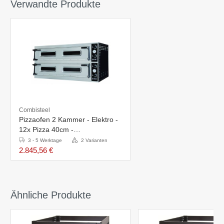
Verwandte Produkte
Combisteel
Pizzaofen 2 Kammer - Elektro -
12x Pizza 40cm -
1500x1074x(h)745mm
3 - 5 Werktage
2 Varianten
2.845,56 €
Ähnliche Produkte