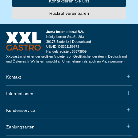
Kontaktieren Sie uns
Rückruf vereinbaren
Juma International B.V.
Königsborner Straße 26a
39175 Biederitz | Deutschland
USt-ID: DE321159873
Handelsregister: 58573909
XXLgastro ist einer der größten Anbieter von Großküchengeräten in Deutschland
und Österreich. Wir liefern sowohl an Unternehmen als auch an Privatpersonen.
Kontakt
Informationen
Kundenservice
Zahlungsarten