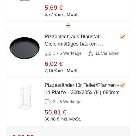
5,69 €
6,77 €
inkl. MwSt.
Pizzablech aus Blaustahl -
Gleichmäßiges backen -
Erhältlich in 11 Größen
3 - 5 Werktage
11 Varianten
6,02 €
7,16 €
inkl. MwSt.
Pizzaständer für Teller/Pfannen -
14 Plätze - 300x305x (H) 680mm
3 - 5 Werktage
50,81 €
60,46 €
inkl. MwSt.