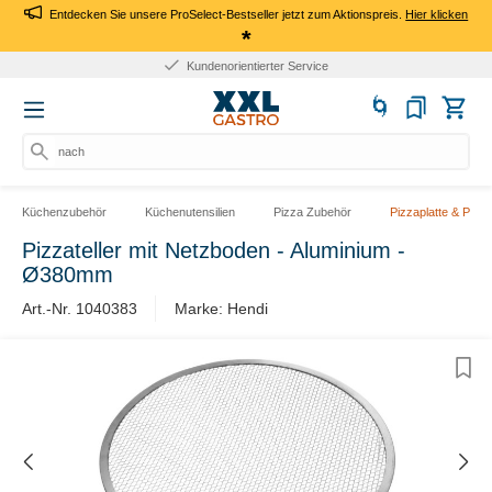
Entdecken Sie unsere ProSelect-Bestseller jetzt zum Aktionspreis.
Hier klicken
*
Kundenorientierter Service
nach Pr
Küchenzubehör
Küchenutensilien
Pizza Zubehör
Pizzaplatte & Pizz
Pizzateller mit Netzboden - Aluminium -
Ø380mm
Art.-Nr. 1040383
Marke: Hendi