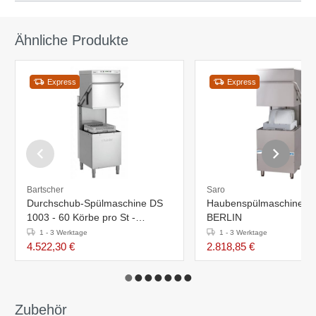
Ähnliche Produkte
Express
Express
Bartscher
Saro
Durchschub-Spülmaschine DS
Haubenspülmaschine Mo
1003 - 60 Körbe pro St -
BERLIN
725x955x(h)1535mm
1 - 3 Werktage
1 - 3 Werktage
4.522,30 €
2.818,85 €
Zubehör