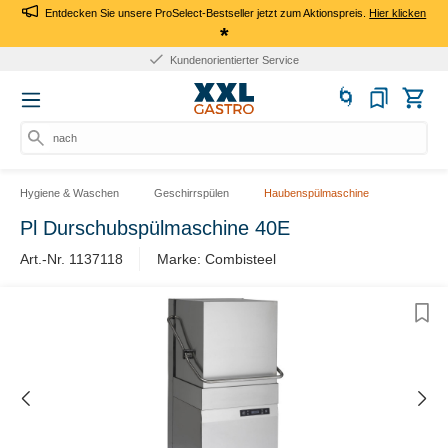
Entdecken Sie unsere ProSelect-Bestseller jetzt zum Aktionspreis.
Hier klicken
*
Kundenorientierter Service
nach
Hygiene & Waschen
Geschirrspülen
Haubenspülmaschine
Pl Durschubspülmaschine 40E
Art.-Nr. 1137118
Marke: Combisteel