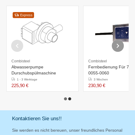
Express
Combisteel
Combisteel
Abwasserpumpe
Fernbedienung Für 728
Durschubspülmaschine
0055-0060
1 - 3 Werktage
3 Wochen
225,90 €
230,90 €
Kontaktieren Sie uns!!
Sie werden es nicht bereuen, unser freundliches Personal