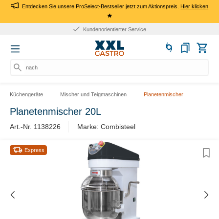
Entdecken Sie unsere ProSelect-Bestseller jetzt zum Aktionspreis.
Hier klicken
*
Kundenorientierter Service
nach P
Küchengeräte
Mischer und Teigmaschinen
Planetenmischer
Planetenmischer 20L
Art.-Nr. 1138226
Marke: Combisteel
Express