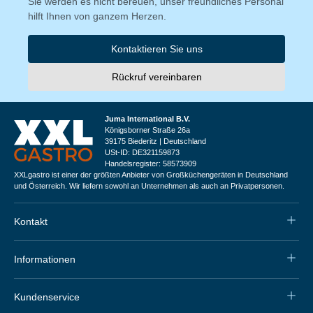
Sie werden es nicht bereuen, unser freundliches Personal
hilft Ihnen von ganzem Herzen.
Kontaktieren Sie uns
Rückruf vereinbaren
Juma International B.V.
Königsborner Straße 26a
39175 Biederitz | Deutschland
USt-ID: DE321159873
Handelsregister: 58573909
XXLgastro ist einer der größten Anbieter von Großküchengeräten in Deutschland
und Österreich. Wir liefern sowohl an Unternehmen als auch an Privatpersonen.
Kontakt
Informationen
Kundenservice