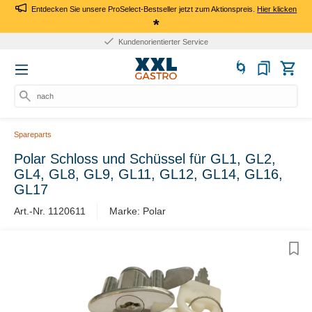
Entdecken Sie unsere ProSelect-Bestseller jetzt zum Aktionspreis.
Hier klicken
*
Kundenorientierter Service
nach P
Spareparts
Polar Schloss und Schüssel für GL1, GL2,
GL4, GL8, GL9, GL11, GL12, GL14, GL16,
GL17
Art.-Nr. 1120611
Marke: Polar