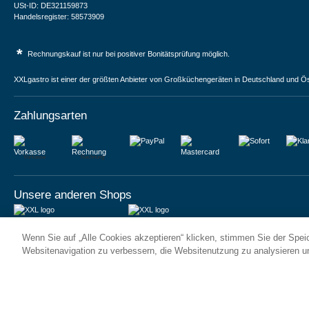
USt-ID: DE321159873
Handelsregister: 58573909
*
Rechnungskauf ist nur bei positiver Bonitätsprüfung möglich.
XXLgastro ist einer der größten Anbieter von Großküchengeräten in Deutschland und Ös
Zahlungsarten
Vorkasse
Rechnung
Unsere anderen Shops
JUMA International BV
JUMA International BV
Wenn Sie auf „Alle Cookies akzeptieren“ klicken, stimmen Sie der Spe
6 Rue des Bateliers
Vrijheidweg 34
92110 Clichy | France
1521RR Wormerveer | Nederland
Websitenavigation zu verbessern, die Websitenutzung zu analysieren 
Numéro de TVA : FR59815313275
BTW: NL853095048B01
Numéro Siren : 815313275
K.V.K.: 58573909