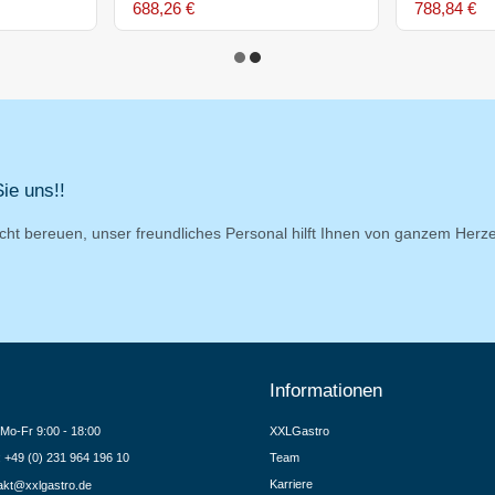
688,26 €
788,84 €
ie uns!!
cht bereuen, unser freundliches Personal hilft Ihnen von ganzem Herz
Informationen
Mo-Fr 9:00 - 18:00
XXLGastro
.: +49 (0) 231 964 196 10
Team
Karriere
akt@xxlgastro.de