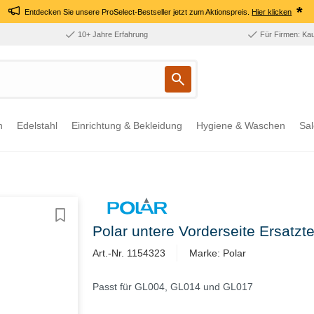
*
Entdecken Sie unsere ProSelect-Bestseller jetzt zum Aktionspreis.
Hier klicken
10+ Jahre Erfahrung
Für Firmen: Ka
n
Edelstahl
Einrichtung & Bekleidung
Hygiene & Waschen
Sal
Polar untere Vorderseite Ersatz
Art.-Nr. 1154323
Marke: Polar
Passt für GL004, GL014 und GL017