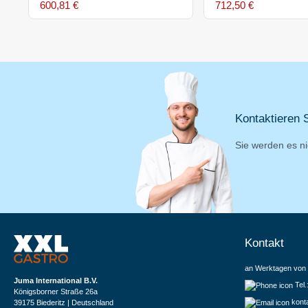
600,81 €
712,50 €
Kontaktieren S
Sie werden es ni
Kontakt
an Werktagen von 
Juma International B.V.
Tel
Königsborner Straße 26a
kont
39175 Biederitz | Deutschland