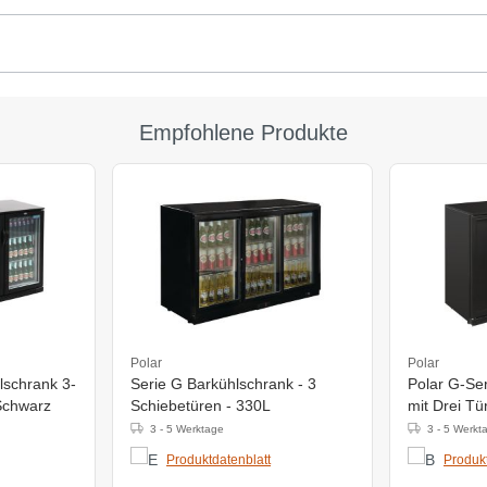
Empfohlene Produkte
Polar
Polar
lschrank 3-
Serie G Barkühlschrank - 3
Polar G-Se
 Schwarz
Schiebetüren - 330L
mit Drei T
3 - 5 Werktage
3 - 5 Werkt
Produktdatenblatt
Produkt