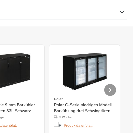
Polar
P
rie 9 mm Barkühler
Polar G-Serie niedriges Modell
P
üren 33L Schwarz
Barkühlung drei Schwingtüren
B
32L
3
age
3 Wochen
datenblatt
Produktdatenblatt