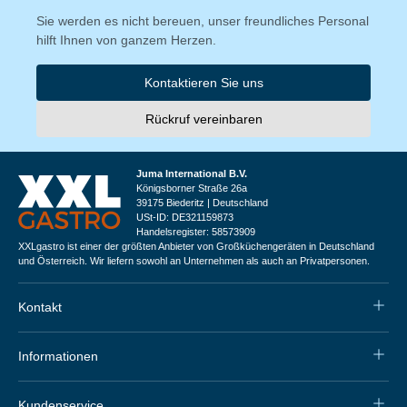
Sie werden es nicht bereuen, unser freundliches Personal
hilft Ihnen von ganzem Herzen.
Kontaktieren Sie uns
Rückruf vereinbaren
Juma International B.V.
Königsborner Straße 26a
39175 Biederitz | Deutschland
USt-ID: DE321159873
Handelsregister: 58573909
XXLgastro ist einer der größten Anbieter von Großküchengeräten in Deutschland
und Österreich. Wir liefern sowohl an Unternehmen als auch an Privatpersonen.
Kontakt
Informationen
Kundenservice