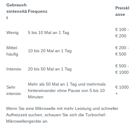
Gebrauch
Preiskl
sintensitä
Frequenz
asse
t
€ 100 -
Wenig
5 bis 10 Mal an 1 Tag
€ 200
Mittel-
€ 200 -
10 bis 20 Mal an 1 Tag
häufig
€ 500
€ 500 -
Intensiv
20 bis 50 Mal an 1 Tag
€ 1000
Mehr als 50 Mal an 1 Tag und mehrmals
Sehr
€ 1000
hintereinander ohne Pause von 5 bis 10
intensiv
+
Minuten
Wenn Sie eine Mikrowelle mit mehr Leistung und schneller
Aufheizzeit suchen, schauen Sie sich die Turbochef-
Mikrowellengeräte an.