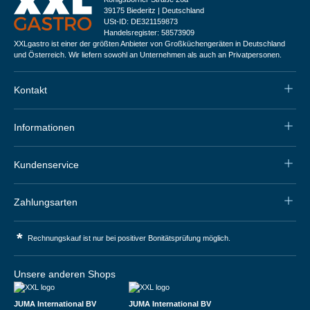
39175 Biederitz | Deutschland
USt-ID: DE321159873
Handelsregister: 58573909
XXLgastro ist einer der größten Anbieter von Großküchengeräten in Deutschland
und Österreich. Wir liefern sowohl an Unternehmen als auch an Privatpersonen.
Kontakt
Informationen
Kundenservice
Zahlungsarten
*
Rechnungskauf ist nur bei positiver Bonitätsprüfung möglich.
Unsere anderen Shops
JUMA International BV
JUMA International BV