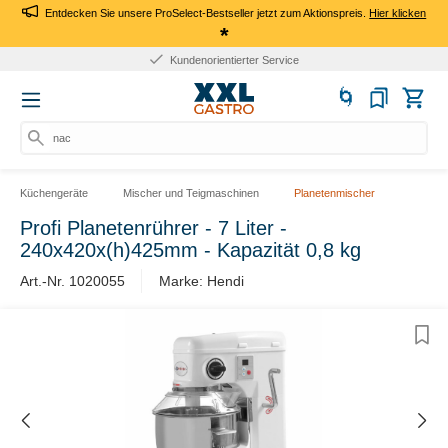
Entdecken Sie unsere ProSelect-Bestseller jetzt zum Aktionspreis.
Hier klicken
*
Kundenorientierter Service
nach
Küchengeräte
Mischer und Teigmaschinen
Planetenmischer
Profi Planetenrührer - 7 Liter -
240x420x(h)425mm - Kapazität 0,8 kg
Art.-Nr. 1020055
Marke: Hendi