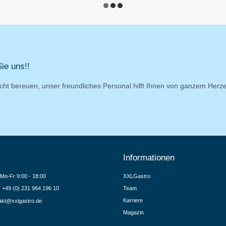
ie uns!!
cht bereuen, unser freundliches Personal hilft Ihnen von ganzem Herz
Informationen
Mo-Fr 9:00 - 18:00
XXLGastro
.: +49 (0) 231 964 196 10
Team
Karriere
akt@xxlgastro.de
Magazin