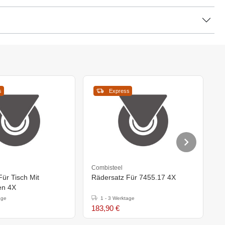
s
Express
Combisteel
C
ür Tisch Mit
Rädersatz Für 7455.17 4X
R
en 4X
age
1 - 3 Werktage
183,90 €
2