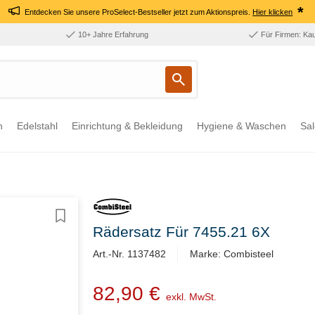
*
Entdecken Sie unsere ProSelect-Bestseller jetzt zum Aktionspreis.
Hier klicken
10+ Jahre Erfahrung
Für Firmen: Ka
n
Edelstahl
Einrichtung & Bekleidung
Hygiene & Waschen
Sal
Rädersatz Für 7455.21 6X
Art.-Nr. 1137482
Marke: Combisteel
82,90 €
exkl. MwSt.