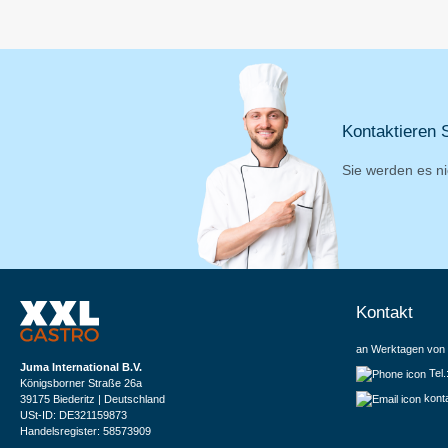
Kontaktieren S
Sie werden es ni
Kontakt
an Werktagen von 
Juma International B.V.
Tel
Königsborner Straße 26a
kont
39175 Biederitz | Deutschland
USt-ID: DE321159873
Handelsregister: 58573909