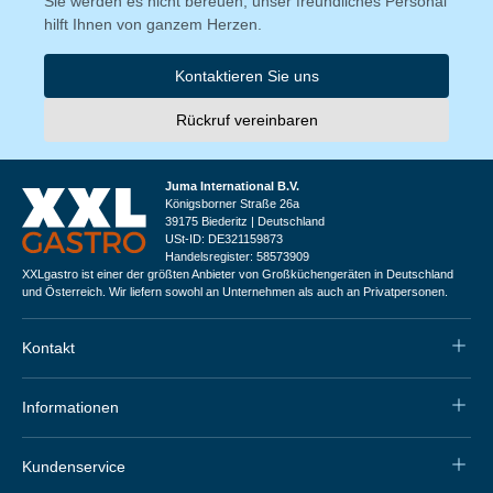
Sie werden es nicht bereuen, unser freundliches Personal
hilft Ihnen von ganzem Herzen.
Kontaktieren Sie uns
Rückruf vereinbaren
Juma International B.V.
Königsborner Straße 26a
39175 Biederitz | Deutschland
USt-ID: DE321159873
Handelsregister: 58573909
XXLgastro ist einer der größten Anbieter von Großküchengeräten in Deutschland
und Österreich. Wir liefern sowohl an Unternehmen als auch an Privatpersonen.
Kontakt
Informationen
Kundenservice