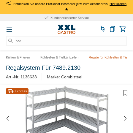
Entdecken Sie unsere ProSelect-Bestseller jetzt zum Aktionspreis.
Hier klicken
*
Kundenorientierter Service
nach
Kühlen & Frieren
Kühlzellen & Tiefkühlzellen
Regale für Kühlzellen & Tiefküh
Regalsystem Für 7489.2130
Art.-Nr. 1136638
Marke: Combisteel
Express