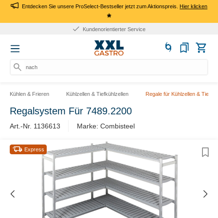
Entdecken Sie unsere ProSelect-Bestseller jetzt zum Aktionspreis.
Hier klicken
*
Kundenorientierter Service
nach P
Kühlen & Frieren
Kühlzellen & Tiefkühlzellen
Regale für Kühlzellen & Tiefküh
Regalsystem Für 7489.2200
Art.-Nr. 1136613
Marke: Combisteel
Express