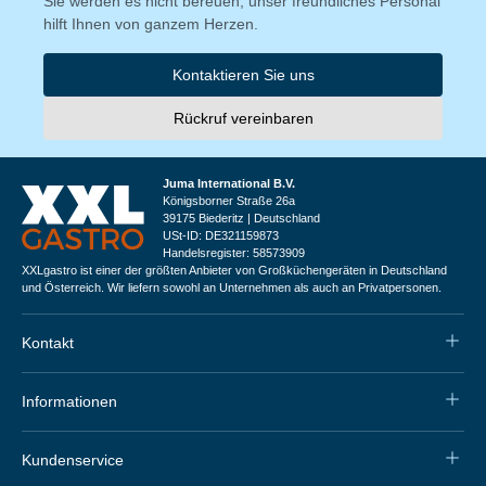
Sie werden es nicht bereuen, unser freundliches Personal
hilft Ihnen von ganzem Herzen.
Kontaktieren Sie uns
Rückruf vereinbaren
Juma International B.V.
Königsborner Straße 26a
39175 Biederitz | Deutschland
USt-ID: DE321159873
Handelsregister: 58573909
XXLgastro ist einer der größten Anbieter von Großküchengeräten in Deutschland
und Österreich. Wir liefern sowohl an Unternehmen als auch an Privatpersonen.
Kontakt
Informationen
Kundenservice