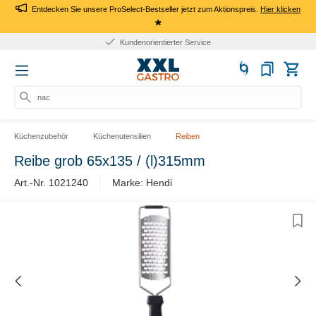
Entdecken Sie unsere ProSelect-Bestseller jetzt zum Aktionspreis.
Hier klicken
*
Kundenorientierter Service
nach
Küchenzubehör
Küchenutensilien
Reiben
Reibe grob 65x135 / (l)315mm
Art.-Nr. 1021240
Marke: Hendi