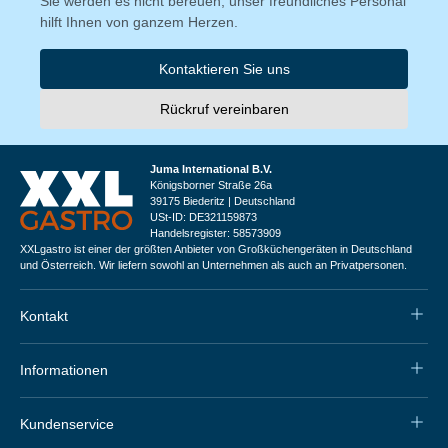
Sie werden es nicht bereuen, unser freundliches Personal
hilft Ihnen von ganzem Herzen.
Kontaktieren Sie uns
Rückruf vereinbaren
Juma International B.V.
Königsborner Straße 26a
39175 Biederitz | Deutschland
USt-ID: DE321159873
Handelsregister: 58573909
XXLgastro ist einer der größten Anbieter von Großküchengeräten in Deutschland
und Österreich. Wir liefern sowohl an Unternehmen als auch an Privatpersonen.
Kontakt
Informationen
Kundenservice