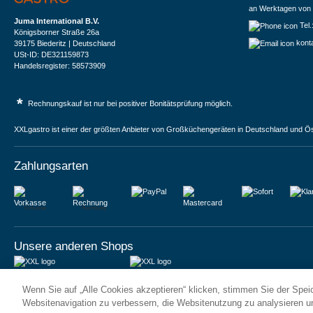
an Werktagen von 
Juma International B.V.
Tel
Königsborner Straße 26a
kont
39175 Biederitz | Deutschland
USt-ID: DE321159873
Handelsregister: 58573909
*
Rechnungskauf ist nur bei positiver Bonitätsprüfung möglich.
XXLgastro ist einer der größten Anbieter von Großküchengeräten in Deutschland und Ös
Zahlungsarten
Vorkasse
Rechnung
Unsere anderen Shops
JUMA International BV
JUMA International BV
Wenn Sie auf „Alle Cookies akzeptieren“ klicken, stimmen Sie der Spe
6 Rue des Bateliers
Vrijheidweg 34
92110 Clichy | France
1521RR Wormerveer | Nederland
Websitenavigation zu verbessern, die Websitenutzung zu analysieren 
Numéro de TVA : FR59815313275
BTW: NL853095048B01