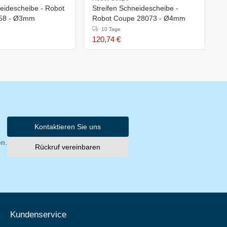
eidescheibe - Robot
Streifen Schneidescheibe -
R
58 - Ø3mm
Robot Coupe 28073 - Ø4mm
C
10 Tage
120,74 €
1
Kontaktieren Sie uns
en.
Rückruf vereinbaren
Kundenservice