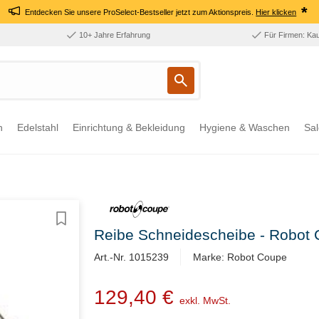
*
Entdecken Sie unsere ProSelect-Bestseller jetzt zum Aktionspreis.
Hier klicken
10+ Jahre Erfahrung
Für Firmen: Ka
n
Edelstahl
Einrichtung & Bekleidung
Hygiene & Waschen
Sal
Reibe Schneidescheibe - Robot
Art.-Nr. 1015239
Marke: Robot Coupe
129,40 €
exkl. MwSt.