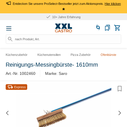
Entdecken Sie unsere ProSelect-Bestseller jetzt zum Aktionspreis.
Hier klicken
*
10+ Jahre Erfahrung
nach Produkt, Art.-N
Küchenzubehör
Küchenutensilien
Pizza Zubehör
Ofenbürste
Reinigungs-Messingbürste- 1610mm
Art.-Nr. 1002460
Marke: Saro
Express