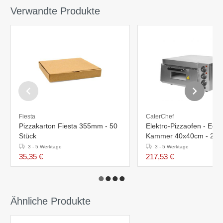
Verwandte Produkte
Fiesta
CaterChef
Pizzakarton Fiesta 355mm - 50
Elektro-Pizzaofen - Edels
Stück
Kammer 40x40cm - 230V -
26,3(h)x58,5x56cm
3 - 5 Werktage
3 - 5 Werktage
35,35 €
217,53 €
Ähnliche Produkte