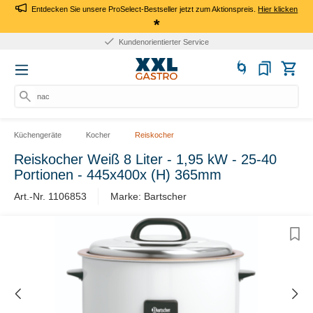
Entdecken Sie unsere ProSelect-Bestseller jetzt zum Aktionspreis.
Hier klicken
*
Kundenorientierter Service
nach
Küchengeräte
Kocher
Reiskocher
Reiskocher Weiß 8 Liter - 1,95 kW - 25-40
Portionen - 445x400x (H) 365mm
Art.-Nr. 1106853
Marke: Bartscher