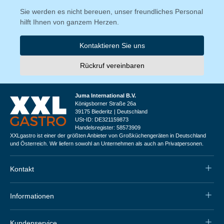
Sie werden es nicht bereuen, unser freundliches Personal
hilft Ihnen von ganzem Herzen.
Kontaktieren Sie uns
Rückruf vereinbaren
Juma International B.V.
Königsborner Straße 26a
39175 Biederitz | Deutschland
USt-ID: DE321159873
Handelsregister: 58573909
XXLgastro ist einer der größten Anbieter von Großküchengeräten in Deutschland
und Österreich. Wir liefern sowohl an Unternehmen als auch an Privatpersonen.
Kontakt
Informationen
Kundenservice