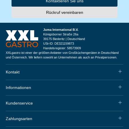
Kontaktieren Sie uns
Rückruf vereinbaren
Juma International B.V.
Königsborner Straße 26a
39175 Biederitz | Deutschland
USt-ID: DE321159873
Handelsregister: 58573909
XXLgastro ist einer der größten Anbieter von Großküchengeräten in Deutschland
und Österreich. Wir liefern sowohl an Unternehmen als auch an Privatpersonen.
Kontakt
Informationen
Kundenservice
Zahlungsarten