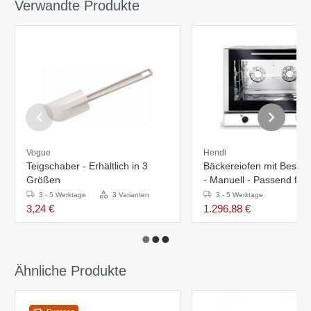
Verwandte Produkte
Vogue
Hendi
Teigschaber - Erhältlich in 3
Bäckereiofen mit Besc
Größen
- Manuell - Passend für
600x400mm Bleche
3 - 5 Werktage
3 Varianten
3 - 5 Werktage
3,24 €
1.296,88 €
Ähnliche Produkte