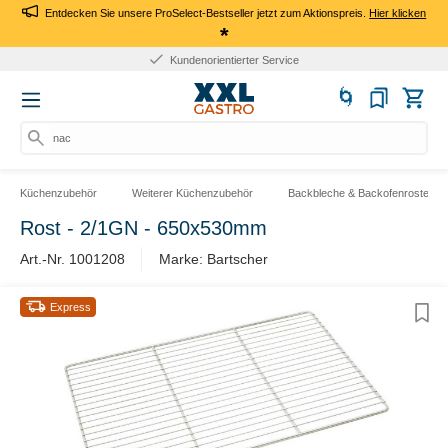
Entdecken Sie unsere ProSelect-Bestseller jetzt zum Aktionspreis.
Hier klicken
*
Kundenorientierter Service
nach
Küchenzubehör
Weiterer Küchenzubehör
Backbleche & Backofenroste
Rost - 2/1GN - 650x530mm
Art.-Nr. 1001208
Marke: Bartscher
Express