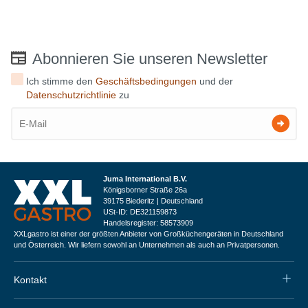
Abonnieren Sie unseren Newsletter
Ich stimme den
Geschäftsbedingungen
und der
Datenschutzrichtlinie
zu
Juma International B.V.
Königsborner Straße 26a
39175 Biederitz | Deutschland
USt-ID: DE321159873
Handelsregister: 58573909
XXLgastro ist einer der größten Anbieter von Großküchengeräten in Deutschland
und Österreich. Wir liefern sowohl an Unternehmen als auch an Privatpersonen.
Kontakt