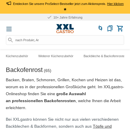
Entdecken Sie unsere ProSelect-Bestseller jetzt zum Aktionspreis.
Hier klicken
*
10+ Jahre Erfahrung
nach Produkt, Art.-Nr.,
Küchenzubehör
Weiterer Küchenzubehör
Backbleche & Backofenroste
Backofenrost
(65)
Backen, Braten, Schmoren, Grillen, Kochen und Heizen ist das,
worum es in der professionellen Großküche geht. Im XXLgastro-
Onlineshop finden Sie eine
große Auswahl
an
professionellen
Backofenrosten
, welche Ihnen die Arbeit
erleichtern.
Bei XXLgastro können Sie nicht nur aus vielen verschiedenen
Backblechen & Backformen, sondern auch aus
Töpfe und