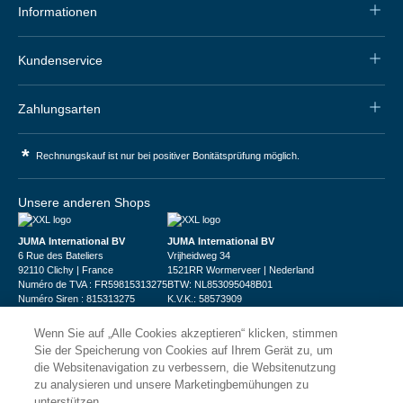
Informationen
Kundenservice
Zahlungsarten
*
Rechnungskauf ist nur bei positiver Bonitätsprüfung möglich.
Unsere anderen Shops
JUMA International BV
JUMA International BV
6 Rue des Bateliers
Vrijheidweg 34
92110 Clichy | France
1521RR Wormerveer | Nederland
Numéro de TVA : FR59815313275
BTW: NL853095048B01
Numéro Siren : 815313275
K.V.K.: 58573909
Wenn Sie auf „Alle Cookies akzeptieren“ klicken, stimmen
Sie der Speicherung von Cookies auf Ihrem Gerät zu, um
die Websitenavigation zu verbessern, die Websitenutzung
zu analysieren und unsere Marketingbemühungen zu
unterstützen.
© 2026
XXLgastro