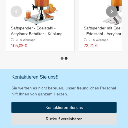
Saftspender - Edelstahl -
Saftspender mit Edelsta
Acrylharz Behälter - Kühlung
- Edelstahl - Acrylharz B
durch Edelstahl Rohr - 8L
5L
3 - 5 Werktage
3 - 5 Werktage
105,09 €
72,21 €
Kontaktieren Sie uns!!
Sie werden es nicht bereuen, unser freundliches Personal
hilft Ihnen von ganzem Herzen.
Kontaktieren Sie uns
Rückruf vereinbaren