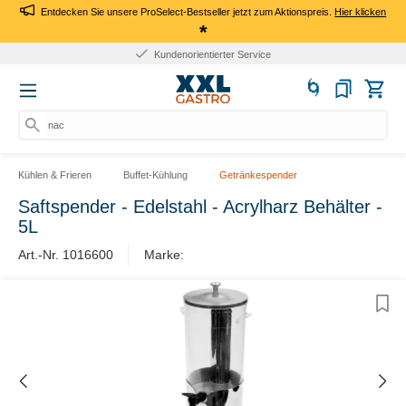
Entdecken Sie unsere ProSelect-Bestseller jetzt zum Aktionspreis.
Hier klicken
*
Kundenorientierter Service
nach
Kühlen & Frieren
Buffet-Kühlung
Getränkespender
Saftspender - Edelstahl - Acrylharz Behälter -
5L
Art.-Nr. 1016600
Marke: