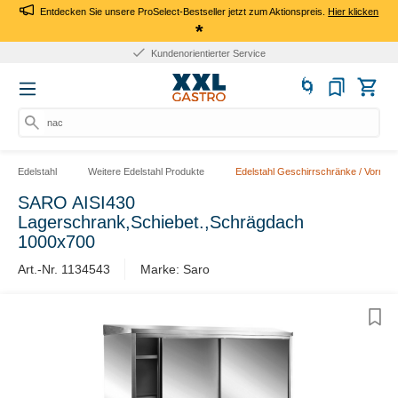
Entdecken Sie unsere ProSelect-Bestseller jetzt zum Aktionspreis.
Hier klicken
*
Kundenorientierter Service
nach
Edelstahl
Weitere Edelstahl Produkte
Edelstahl Geschirrschränke / Vorrat
SARO AISI430
Lagerschrank,Schiebet.,Schrägdach
1000x700
Art.-Nr. 1134543
Marke: Saro