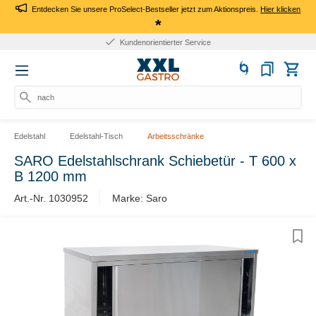
Entdecken Sie unsere ProSelect-Bestseller jetzt zum Aktionspreis.
Hier klicken
*
Kundenorientierter Service
nach P
Edelstahl
Edelstahl-Tisch
Arbeitsschränke
SARO Edelstahlschrank Schiebetür - T 600 x
B 1200 mm
Art.-Nr. 1030952
Marke: Saro